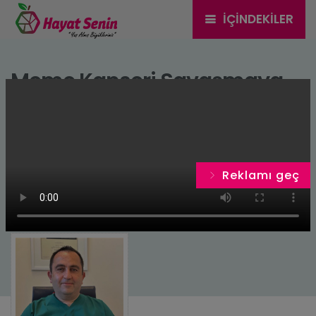
İÇINDEKILER
Meme Kanseri Savaşmaya
Değer
Reklamı geç